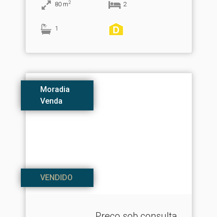
2
80
m
2
1
Moradia
Venda
VENDIDO
Preço sob consulta