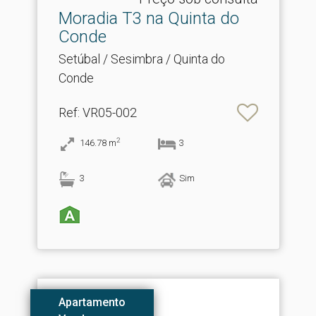
Moradia T3 na Quinta do
Conde
Setúbal / Sesimbra / Quinta do
Conde
Ref
: VR05-002
2
146.78
m
3
3
Sim
Apartamento