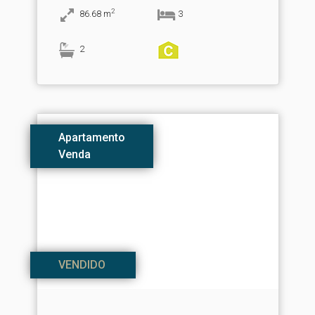
2
86.68
m
3
2
Apartamento
Venda
VENDIDO