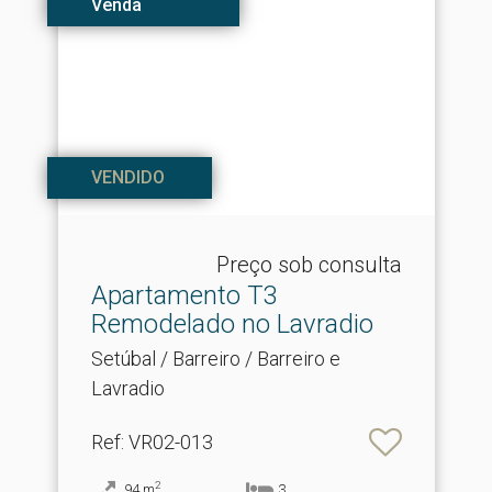
Venda
VENDIDO
Preço sob consulta
Apartamento T3
Remodelado no Lavradio
Setúbal / Barreiro / Barreiro e
Lavradio
Ref
: VR02-013
2
94
m
3