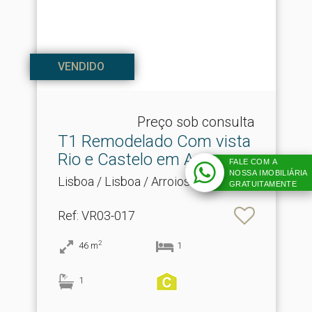
VENDIDO
Preço sob consulta
T1 Remodelado Com vista
Rio e Castelo em Arro.​..
FALE COM A
NOSSA IMOBILIÁRIA
Lisboa / Lisboa / Arroios
GRATUITAMENTE
Ref
: VR03-017
2
46
m
1
1