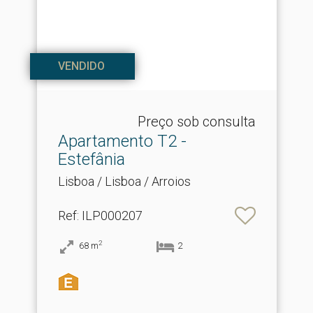
VENDIDO
Preço sob consulta
Apartamento T2 -
Estefânia
Lisboa / Lisboa / Arroios
Ref
: ILP000207
2
68
m
2