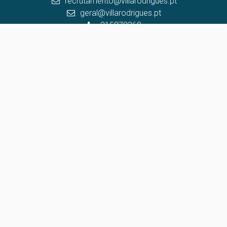
recrutamento@villarodrigues.pt
geral@villarodrigues.pt
215878360
(Chamada para a rede fixa nacional)
Centros de Resolução de Litígios
Política de Privacidade
Livro de Reclamações
Canal de Denúncias
Website e CRM Imobiliário
Powered by
©2026