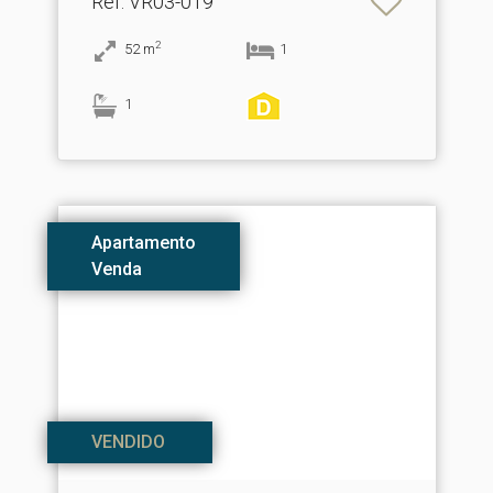
Ref
: VR03-019
2
52
m
1
1
Apartamento
Venda
VENDIDO