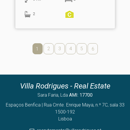
2
2
3
4
5
1
6
Villa Rodrigues - Real Estate
Sara Faria, Lda
AMI: 17700
Espaços Benfica | Rua Cmte. Enrique Maya, n.º 7C, sala 33
1500-192
Lisboa