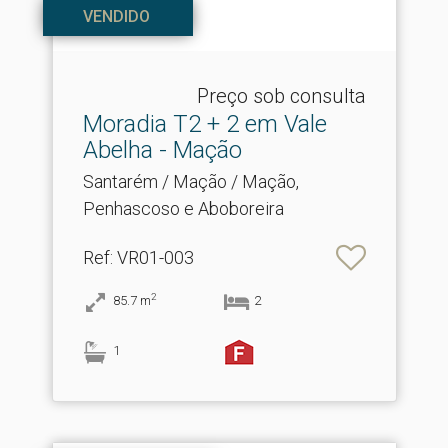
VENDIDO
Preço sob consulta
Moradia T2 + 2 em Vale
Abelha - Mação
Santarém / Mação / Mação,
Penhascoso e Aboboreira
Ref
: VR01-003
2
85.7
m
2
1