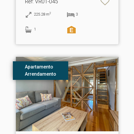
Ref
: VR01-045
2
225.28
m
3
1
Apartamento
Arrendamento