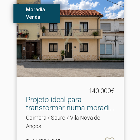
Moradia
Venda
140.000€
Projeto ideal para
transformar numa moradia
d.​..
Coimbra / Soure / Vila Nova de
Anços