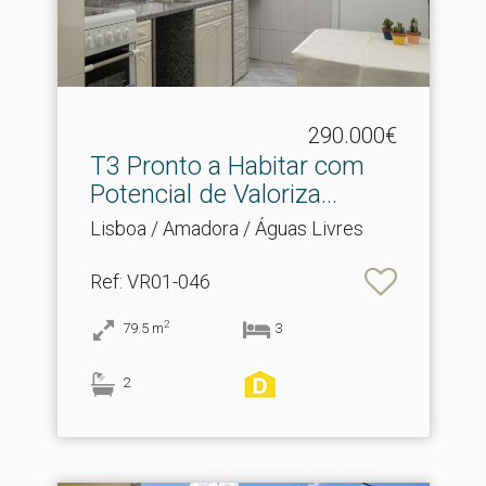
290.000€
T3 Pronto a Habitar com
Potencial de Valoriza.​..
Lisboa / Amadora / Águas Livres
Ref
: VR01-046
2
79.5
m
3
2