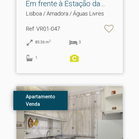
Em frente à Estação da.​..
Lisboa / Amadora / Águas Livres
Ref
: VR01-047
2
85.36
m
3
1
Apartamento
Venda