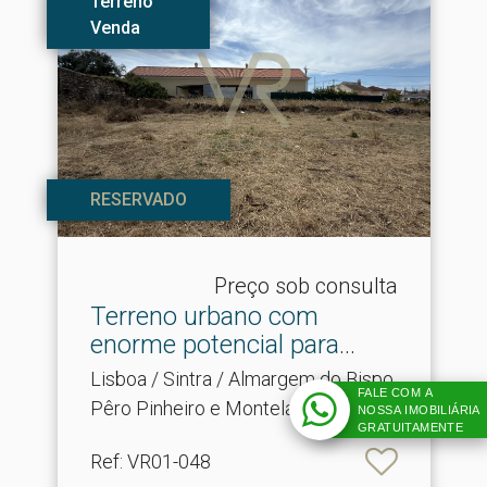
Terreno
Venda
RESERVADO
Preço sob consulta
Terreno urbano com
enorme potencial para
conc.​..
Lisboa / Sintra / Almargem do Bispo,
FALE COM A
Pêro Pinheiro e Montelavar
NOSSA IMOBILIÁRIA
GRATUITAMENTE
Ref
: VR01-048