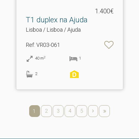
1.400€
T1 duplex na Ajuda
Lisboa / Lisboa / Ajuda
Ref
: VR03-061
2
40
m
1
2
2
3
4
5
1