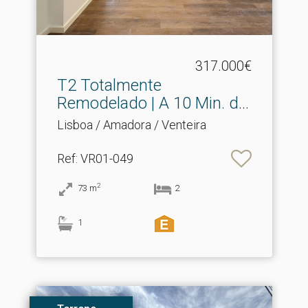
317.000€
T2 Totalmente
Remodelado | A 10 Min.​ da
Rebol...
Lisboa / Amadora / Venteira
Ref
: VR01-049
2
73
m
2
1