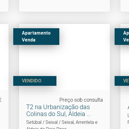
Apartamento
Ap
Venda
Ve
VENDIDO
VE
€
Preço sob consulta
T2 na Urbanização das
Colinas do Sul, Aldeia .​..
Setúbal / Seixal / Seixal, Arrentela e