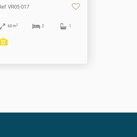
Ref
: VR05-017
2
60
m
2
1