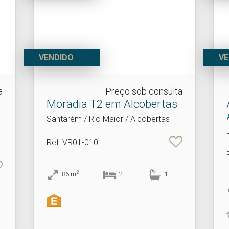
VENDIDO
VE
a
Preço sob consulta
Moradia T2 em Alcobertas
Santarém / Rio Maior / Alcobertas
Ref
: VR01-010
2
86
m
2
1