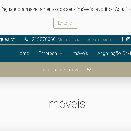
e língua e o armazenamento dos seus imóveis favoritos. Ao utili
Entendi
igues.pt
215878360
(Chamada para a rede fixa nacional)
Home
Empresa
Imóveis
Angariação On-l
Pesquisa de Imóveis
Imóveis