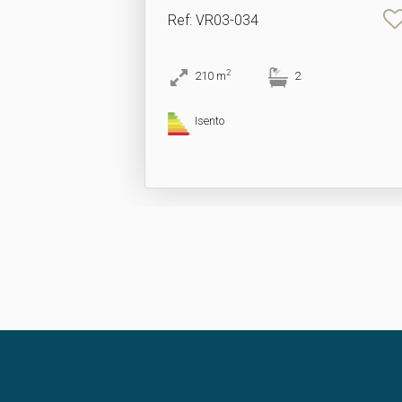
Ref
: VR03-034
2
210
m
2
Isento