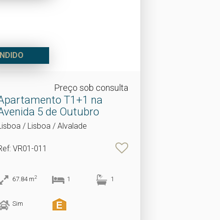
NDIDO
Preço sob consulta
Apartamento T1+1 na
Avenida 5 de Outubro
Lisboa / Lisboa / Alvalade
Ref
: VR01-011
2
67.84
m
1
1
Sim