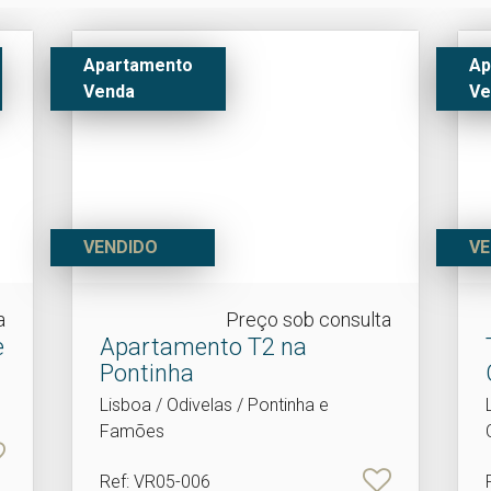
Apartamento
Ap
Venda
Ve
VENDIDO
VE
a
Preço sob consulta
e
Apartamento T2 na
Pontinha
Lisboa / Odivelas / Pontinha e
Famões
Ref
: VR05-006