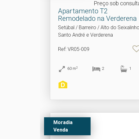
Preço sob consult
Apartamento T2
Remodelado na Verderena
Setúbal / Barreiro / Alto do Seixalinho
Santo André e Verderena
Ref
: VR05-009
2
60
m
2
1
Moradia
Venda