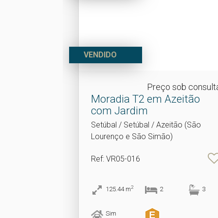
VENDIDO
Preço sob consult
Moradia T2 em Azeitão
com Jardim
Setúbal / Setúbal / Azeitão (São
Lourenço e São Simão)
Ref
: VR05-016
2
125.44
m
2
3
Sim