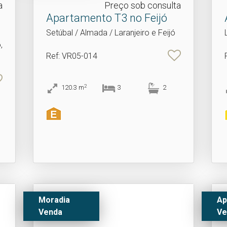
a
Preço sob consulta
Apartamento T3 no Feijó
Setúbal / Almada / Laranjeiro e Feijó
,
Ref
: VR05-014
2
120.3
m
3
2
Moradia
Ap
Venda
Ve