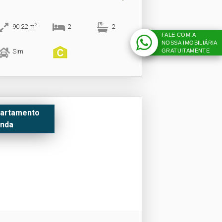
2
90.22
m
2
2
FALE COM A
NOSSA IMOBILIÁRIA
Sim
GRATUITAMENTE
artamento
nda