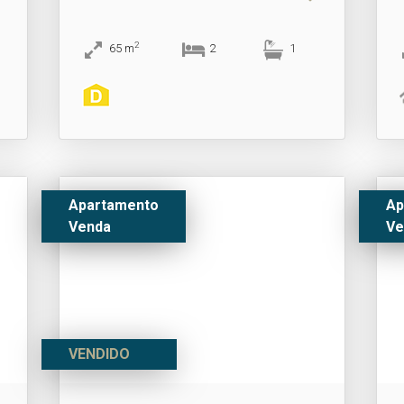
2
65
m
2
1
Apartamento
Ap
Venda
Ve
VENDIDO