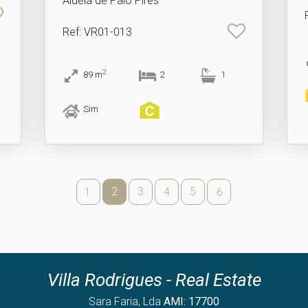
Aldeia de Paio Pires
Ref
: VR01-013
2
89
m
2
1
Sim
2
3
4
5
1
6
Villa Rodrigues - Real Estate
Sara Faria, Lda
AMI: 17700