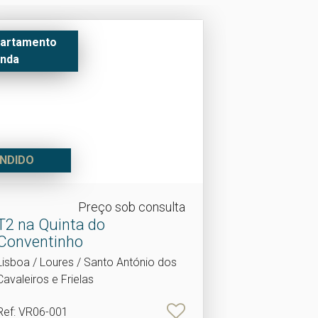
artamento
nda
NDIDO
Preço sob consulta
T2 na Quinta do
Conventinho
Lisboa / Loures / Santo António dos
Cavaleiros e Frielas
Ref
: VR06-001