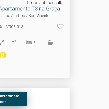
Preço sob consulta
Apartamento T3 na Graça
Lisboa / Lisboa / São Vicente
Ref
: VR05-013
2
110
m
3
1
artamento
nda