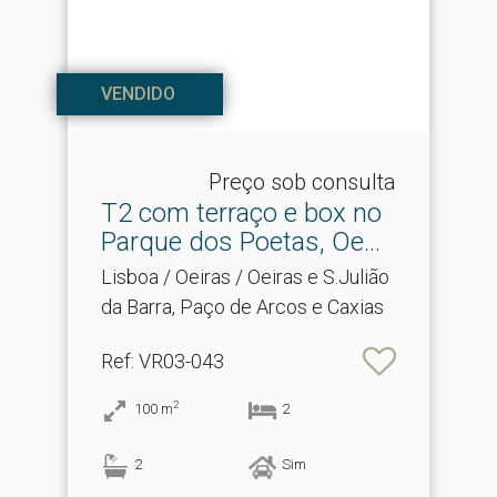
VENDIDO
Preço sob consulta
T2 com terraço e box no
Parque dos Poetas, Oe.​..
Lisboa / Oeiras / Oeiras e S.Julião
da Barra, Paço de Arcos e Caxias
Ref
: VR03-043
2
100
m
2
2
Sim