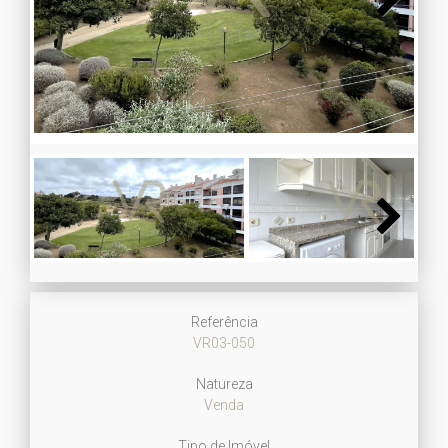
Next
Next
Referência
VR03-050
Natureza
Venda
Tipo de Imóvel