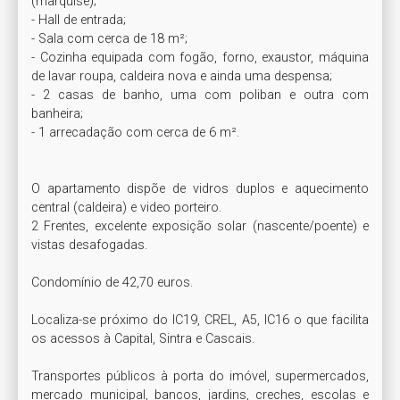
(marquise); 

- Hall de entrada; 

- Sala com cerca de 18 m²; 

- Cozinha equipada com fogão, forno, exaustor, máquina 
de lavar roupa, caldeira nova e ainda uma despensa; 

- 2 casas de banho, uma com poliban e outra com 
banheira;

- 1 arrecadação com cerca de 6 m². 

O apartamento dispõe de vidros duplos e aquecimento 
central (caldeira) e video porteiro.

2 Frentes, excelente exposição solar (nascente/poente) e 
vistas desafogadas.

Condomínio de 42,70 euros. 

Localiza-se próximo do IC19, CREL, A5, IC16 o que facilita 
os acessos à Capital, Sintra e Cascais.

Transportes públicos à porta do imóvel, supermercados, 
mercado municipal, bancos, jardins, creches, escolas e 