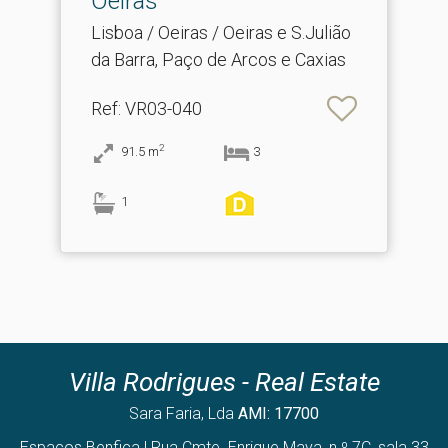
Oeiras
Lisboa / Oeiras / Oeiras e S.Julião
da Barra, Paço de Arcos e Caxias
Ref
: VR03-040
2
91.5
m
3
1
Villa Rodrigues - Real Estate
Sara Faria, Lda
AMI: 17700
Espaços Benfica | Rua Cmte. Enrique Maya, n.º 7C, sala 33