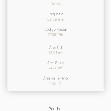
Oeiras
Freguesia
Barcarena
Código Postal
2730-196
Área Útil
2
81.04 m
Área Bruta
2
94.26 m
Área de Terreno
2
156 m
Partilhar