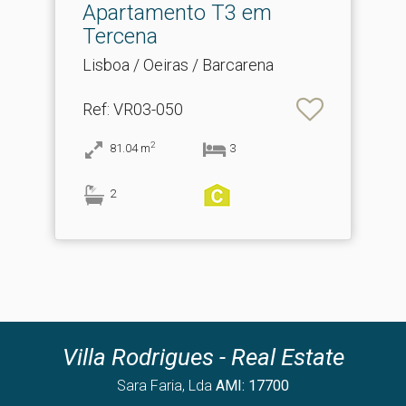
Apartamento T3 em
Tercena
Lisboa / Oeiras / Barcarena
Ref
: VR03-050
2
81.04
m
3
2
Villa Rodrigues - Real Estate
Sara Faria, Lda
AMI: 17700