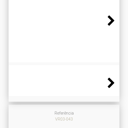
Next
Next
Referência
VR03-043