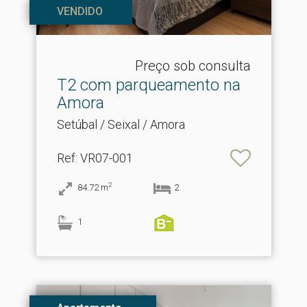
VENDIDO
Preço sob consulta
T2 com parqueamento na
Amora
Setúbal / Seixal / Amora
Ref
: VR07-001
2
84.72
m
2
1