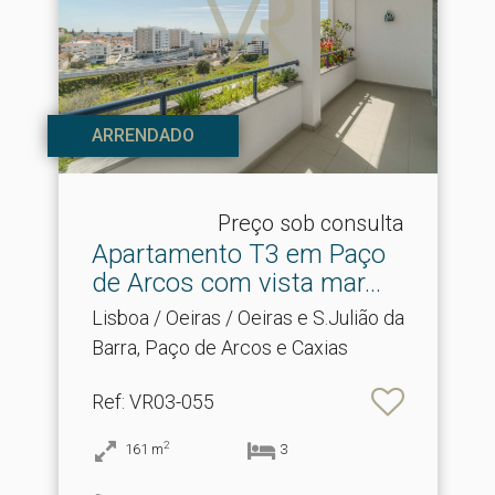
ARRENDADO
Preço sob consulta
Apartamento T3 em Paço
de Arcos com vista mar.​..
Lisboa / Oeiras / Oeiras e S.Julião da
Barra, Paço de Arcos e Caxias
Ref
: VR03-055
2
161
m
3