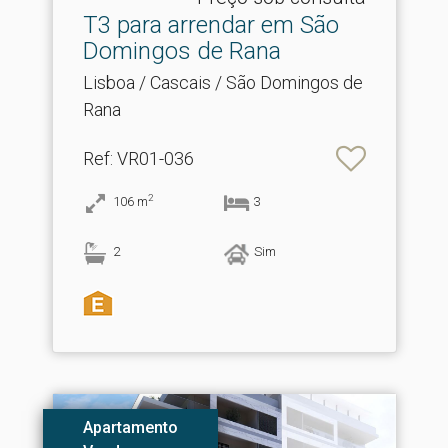
T3 para arrendar em São
Domingos de Rana
Lisboa / Cascais / São Domingos de
Rana
Ref
: VR01-036
2
106
m
3
2
Sim
Apartamento