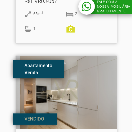
Ref
: VR03-057
FALE COM A
NOSSA IMOBILIÁRIA
GRATUITAMENTE
2
68
m
2
1
Apartamento
Venda
VENDIDO