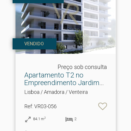
VENDIDO
Preço sob consulta
Apartamento T2 no
Empreendimento Jardim
do Pa.​..
Lisboa / Amadora / Venteira
Ref
: VR03-056
2
84.1
m
2