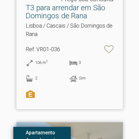
T3 para arrendar em São
Domingos de Rana
Lisboa / Cascais / São Domingos de
Rana
Ref
: VR01-036
2
106
m
3
2
Sim
Apartamento