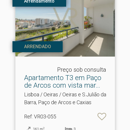
Arrendamento
ARRENDADO
Preço sob consulta
Apartamento T3 em Paço
de Arcos com vista mar.​..
Lisboa / Oeiras / Oeiras e S.Julião da
Barra, Paço de Arcos e Caxias
Ref
: VR03-055
2
161
m
3