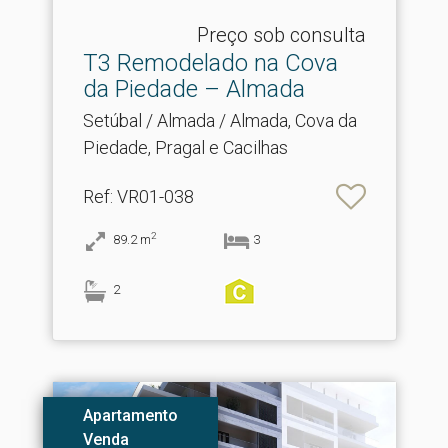
Preço sob consulta
T3 Remodelado na Cova
da Piedade – Almada
Setúbal / Almada / Almada, Cova da
Piedade, Pragal e Cacilhas
Ref
: VR01-038
2
89.2
m
3
2
Apartamento
Venda