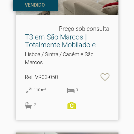
VENDIDO
Preço sob consulta
T3 em São Marcos |
Totalmente Mobilado e
Equi.​..
Lisboa / Sintra / Cacém e São
Marcos
Ref
: VR03-058
2
110
m
3
2