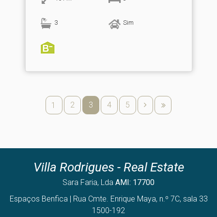
3
Sim
2
3
4
5
1
Villa Rodrigues - Real Estate
Sara Faria, Lda
AMI: 17700
Espaços Benfica | Rua Cmte. Enrique Maya, n.º 7C, sala 33
1500-192