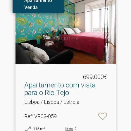
Apartamento
Venda
699.000€
Apartamento com vista
para o Rio Tejo
Lisboa / Lisboa / Estrela
Ref
: VR03-059
2
115
m
2