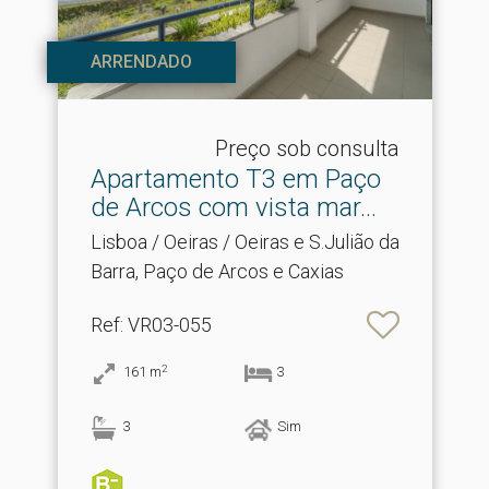
ARRENDADO
Preço sob consulta
Apartamento T3 em Paço
de Arcos com vista mar.​..
Lisboa / Oeiras / Oeiras e S.Julião da
Barra, Paço de Arcos e Caxias
Ref
: VR03-055
2
161
m
3
3
Sim