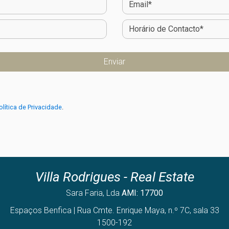
olítica de Privacidade
.
Villa Rodrigues - Real Estate
Sara Faria, Lda
AMI: 17700
Espaços Benfica | Rua Cmte. Enrique Maya, n.º 7C, sala 33
1500-192