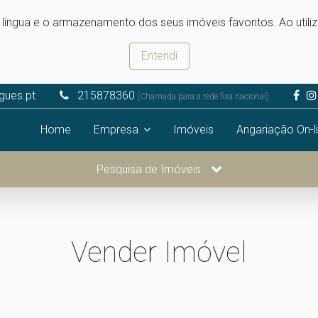
e língua e o armazenamento dos seus imóveis favoritos. Ao utili
Entendi
igues.pt
215878360
(Chamada para a rede fixa nacional)
Home
Empresa
Imóveis
Angariação On-l
Pesquisa de Imóveis
Vender Imóvel