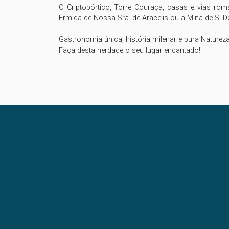
O Criptopórtico, Torre Couraça, casas e vias roma
Ermida de Nossa Sra. de Aracelis ou a Mina de S. D
Gastronomia única, história milenar e pura Naturez
Faça desta herdade o seu lugar encantado!