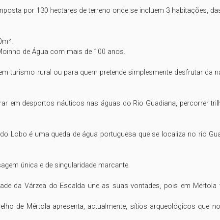
posta por 130 hectares de terreno onde se incluem 3 habitações, das 
m². 

Moinho de Água com mais de 100 anos.

m turismo rural ou para quem pretende simplesmente desfrutar da nat
rar em desportos náuticos nas águas do Rio Guadiana, percorrer tri
 Lobo é uma queda de água portuguesa que se localiza no rio Guadia
agem única e de singularidade marcante. 

ade da Várzea do Escalda une as suas vontades, pois em Mértola v
lho de Mértola apresenta, actualmente, sítios arqueológicos que 