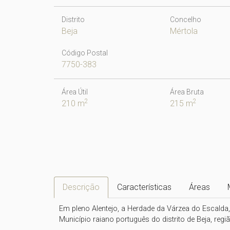
Distrito
Concelho
Beja
Mértola
Código Postal
7750-383
Área Útil
Área Bruta
2
2
210 m
215 m
Descrição
Características
Áreas
Em pleno Alentejo, a Herdade da Várzea do Escalda, 
Município raiano português do distrito de Beja, regi