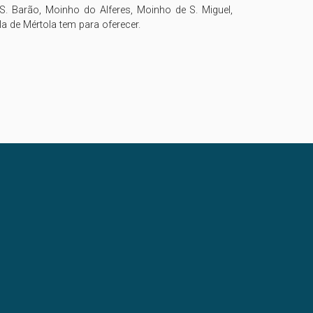
S. Barão, Moinho do Alferes, Moinho de S. Miguel, 
 de Mértola tem para oferecer. 
