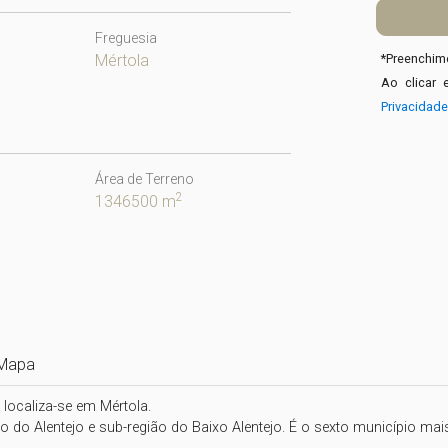
Freguesia
Mértola
*
Preenchime
Ao clicar 
Privacidad
Área de Terreno
2
1346500 m
Mapa
localiza-se em Mértola.

ão do Alentejo e sub-região do Baixo Alentejo. É o sexto município mai