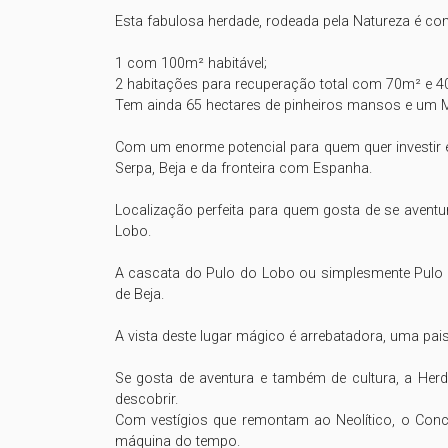
Esta fabulosa herdade, rodeada pela Natureza é com
1 com 100m² habitável; 

2 habitações para recuperação total com 70m² e 40
Tem ainda 65 hectares de pinheiros mansos e um 
Com um enorme potencial para quem quer investir e
Serpa, Beja e da fronteira com Espanha. 

Localização perfeita para quem gosta de se aventu
Lobo. 

A cascata do Pulo do Lobo ou simplesmente Pulo do
de Beja. 

A vista deste lugar mágico é arrebatadora, uma pais
Se gosta de aventura e também de cultura, a Herd
descobrir. 

Com vestígios que remontam ao Neolítico, o Conce
máquina do tempo. 
