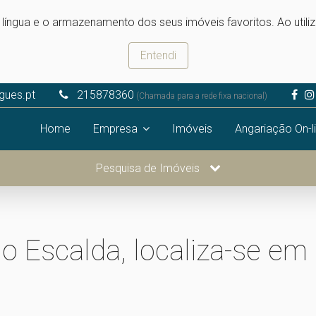
e língua e o armazenamento dos seus imóveis favoritos. Ao utili
Entendi
igues.pt
215878360
(Chamada para a rede fixa nacional)
Home
Empresa
Imóveis
Angariação On-l
Pesquisa de Imóveis
o Escalda, localiza-se em