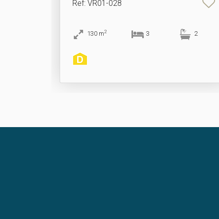
Ref
: VR01-028
2
130
m
3
2