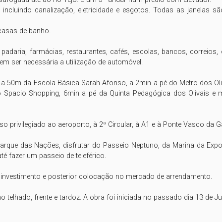
incluindo canalização, eletricidade e esgotos. Todas as janelas sã
asas de banho.

adaria, farmácias, restaurantes, cafés, escolas, bancos, correios, e 
em ser necessária a utilização de automóvel.

 a 50m da Escola Básica Sarah Afonso, a 2min a pé do Metro dos Oliv
 Spacio Shopping, 6min a pé da Quinta Pedagógica dos Olivais e 
sso privilegiado ao aeroporto, à 2ª Circular, à A1 e à Ponte Vasco da
que das Nações, disfrutar do Passeio Neptuno, da Marina da Expo,
 fazer um passeio de teleférico.

investimento e posterior colocação no mercado de arrendamento.

 telhado, frente e tardoz. A obra foi iniciada no passado dia 13 de Jul