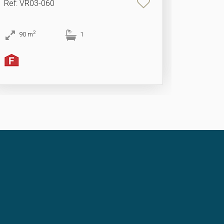
Ref
: VR03-060
2
90
m
1