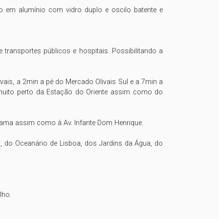
o em alumínio com vidro duplo e oscilo batente e 
transportes públicos e hospitais. Possibilitando a 
ais, a 2min a pé do Mercado Olivais Sul e a 7min a 
muito perto da Estação do Oriente assim como do 
 Gama assim como à Av. Infante Dom Henrique.

 do Oceanário de Lisboa, dos Jardins da Água, do 
ho.
