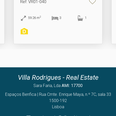
Ref
: VR01-040
2
59.26
m
3
1
Villa Rodrigues - Real Estate
Sara Faria, Lda
AMI: 17700
Espaços Benfica | Rua Cmte. Enrique Maya, n.º 7C, sala 33
1500-192
Lisboa