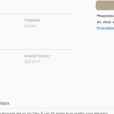
*
Preenchime
Freguesia
Ao clicar 
Olivais
Privacidad
Área de Terreno
2
206.8 m
Mapa
fogada até ao rio Tejo. É um 5º andar num prédio com elevador.
