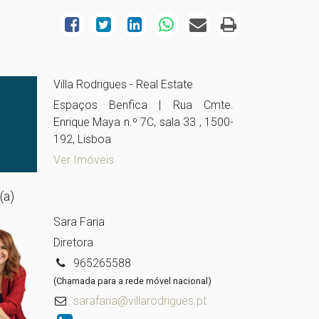
Villa Rodrigues - Real Estate
Espaços Benfica | Rua Cmte.
Enrique Maya n.º 7C, sala 33 , 1500-
192, Lisboa
Ver Imóveis
(a)
Sara Faria
Diretora
965265588
(Chamada para a rede móvel nacional)
sarafaria@villarodrigues.pt