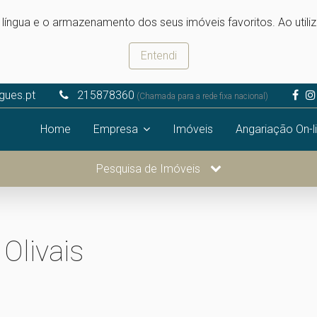
e língua e o armazenamento dos seus imóveis favoritos. Ao utili
Entendi
igues.pt
215878360
(Chamada para a rede fixa nacional)
Home
Empresa
Imóveis
Angariação On-l
Pesquisa de Imóveis
Olivais