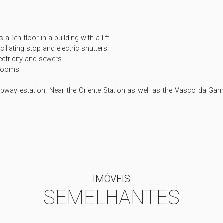
a 5th floor in a building with a lift. 

lating stop and electric shutters.

ctricity and sewers. 

rooms.

ubway estation. Near the Oriente Station as well as the Vasco da G
IMÓVEIS
SEMELHANTES