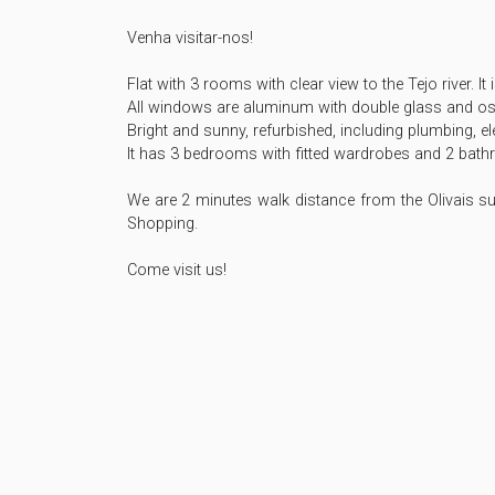
Venha visitar-nos! 

Flat with 3 rooms with clear view to the Tejo river. It is 
All windows are aluminum with double glass and oscil
Bright and sunny, refurbished, including plumbing, ele
It has 3 bedrooms with fitted wardrobes and 2 bath
We are 2 minutes walk distance from the Olivais s
Shopping.

Come visit us!