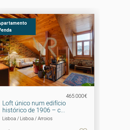
Apartamento
Venda
465.000€
Loft único num edifício
histórico de 1906 – c.​..
Lisboa / Lisboa / Arroios