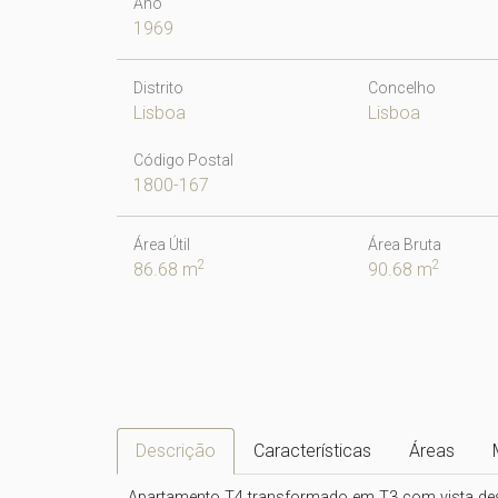
Ano
1969
Distrito
Concelho
Lisboa
Lisboa
Código Postal
1800-167
Área Útil
Área Bruta
2
2
86.68 m
90.68 m
Descrição
Características
Áreas
Apartamento T4 transformado em T3 com vista desa