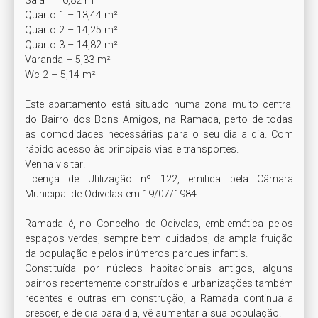
Sala – 16,82 m²

Quarto 1 – 13,44 m²

Quarto 2 – 14,25 m²

Quarto 3 – 14,82 m²

Varanda – 5,33 m²

Wc 2 – 5,14 m²

Este apartamento está situado numa zona muito central 
do Bairro dos Bons Amigos, na Ramada, perto de todas 
as comodidades necessárias para o seu dia a dia. Com 
rápido acesso às principais vias e transportes.

Venha visitar!

Licença de Utilização nº 122, emitida pela Câmara 
Municipal de Odivelas em 19/07/1984.

Ramada é, no Concelho de Odivelas, emblemática pelos 
espaços verdes, sempre bem cuidados, da ampla fruição 
da população e pelos inúmeros parques infantis.

Constituída por núcleos habitacionais antigos, alguns 
bairros recentemente construídos e urbanizações também 
recentes e outras em construção, a Ramada continua a 
crescer, e de dia para dia, vê aumentar a sua população.
