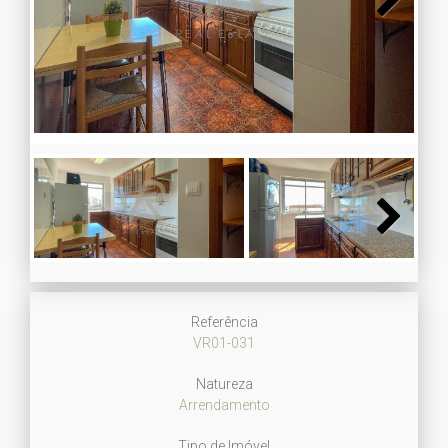
Next
Next
Referência
VR01-031
Natureza
Arrendamento
Tipo de Imóvel