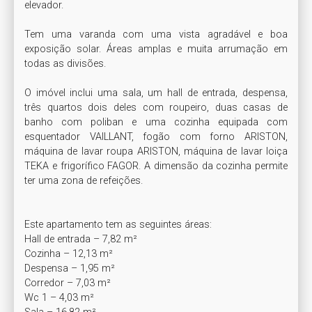
elevador.

Tem uma varanda com uma vista agradável e boa 
exposição solar. Áreas amplas e muita arrumação em 
todas as divisões. 

O imóvel inclui uma sala, um hall de entrada, despensa, 
três quartos dois deles com roupeiro, duas casas de 
banho com poliban e uma cozinha equipada com 
esquentador VAILLANT, fogão com forno ARISTON, 
máquina de lavar roupa ARISTON, máquina de lavar loiça 
TEKA e frigorífico FAGOR. A dimensão da cozinha permite 
ter uma zona de refeições. 

Este apartamento tem as seguintes áreas:

Hall de entrada – 7,82 m²

Cozinha – 12,13 m²

Despensa – 1,95 m²

Corredor – 7,03 m²

Wc 1 – 4,03 m²
