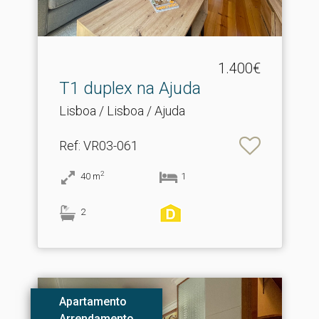
1.400€
T1 duplex na Ajuda
Lisboa / Lisboa / Ajuda
Ref
: VR03-061
2
40
m
1
2
Apartamento
Arrendamento