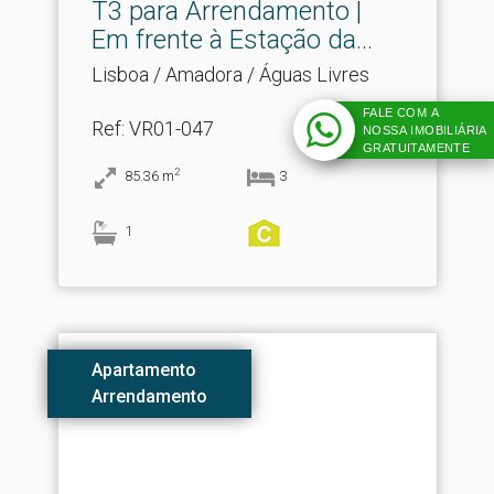
T3 para Arrendamento |
Em frente à Estação da.​..
Lisboa / Amadora / Águas Livres
FALE COM A
Ref
: VR01-047
NOSSA IMOBILIÁRIA
GRATUITAMENTE
2
85.36
m
3
1
Apartamento
Arrendamento