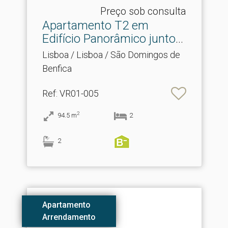
Preço sob consulta
Apartamento T2 em
Edifício Panorâmico junto
a.​..
Lisboa / Lisboa / São Domingos de
Benfica
Ref
: VR01-005
2
94.5
m
2
2
Apartamento
Arrendamento