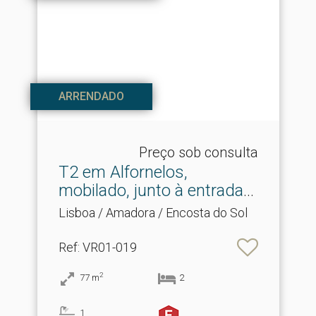
ARRENDADO
Preço sob consulta
T2 em Alfornelos,
mobilado, junto à entrada
d.​..
Lisboa / Amadora / Encosta do Sol
Ref
: VR01-019
2
77
m
2
1