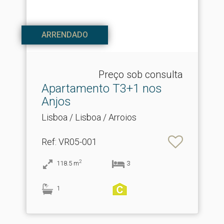
ARRENDADO
Preço sob consulta
Apartamento T3+1 nos
Anjos
Lisboa / Lisboa / Arroios
Ref
: VR05-001
2
118.5
m
3
1