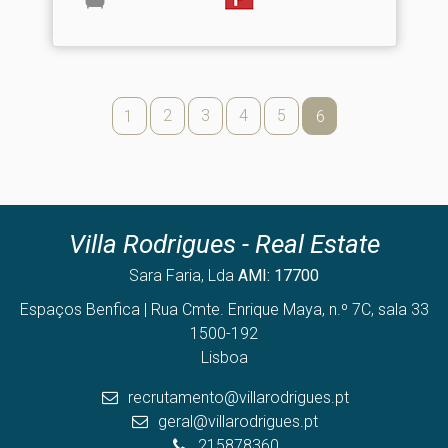
2
3
4
5
1
6
Villa Rodrigues - Real Estate
Sara Faria, Lda
AMI: 17700
Espaços Benfica | Rua Cmte. Enrique Maya, n.º 7C, sala 33
1500-192
Lisboa
recrutamento@villarodrigues.pt
geral@villarodrigues.pt
215878360