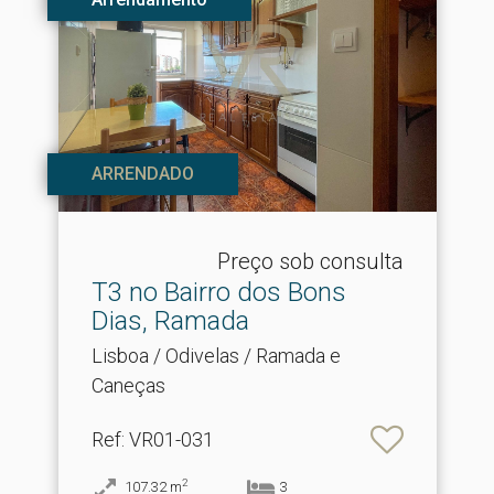
ARRENDADO
Preço sob consulta
T3 no Bairro dos Bons
Dias, Ramada
Lisboa / Odivelas / Ramada e
Caneças
Ref
: VR01-031
2
107.32
m
3