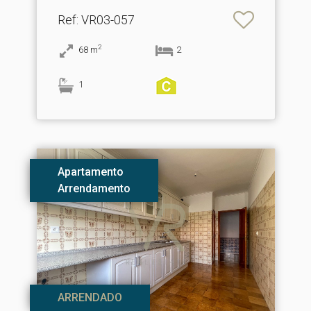
Ref
: VR03-057
2
68
m
2
1
Apartamento
Arrendamento
ARRENDADO