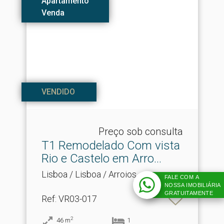
Apartamento
Venda
VENDIDO
Preço sob consulta
T1 Remodelado Com vista
Rio e Castelo em Arro.​..
Lisboa / Lisboa / Arroios
FALE COM A
NOSSA IMOBILIÁRIA
GRATUITAMENTE
Ref
: VR03-017
2
46
m
1