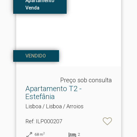
Apartamento
Venda
VENDIDO
Preço sob consulta
Apartamento T2 -
Estefânia
Lisboa / Lisboa / Arroios
Ref
: ILP000207
2
68
m
2