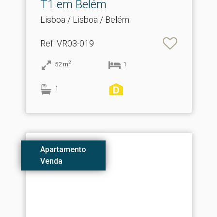
T1 em Belém
Lisboa / Lisboa / Belém
Ref
: VR03-019
2
52
m
1
1
Apartamento
Venda