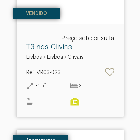
VENDIDO
Preço sob consulta
T3 nos Olivias
Lisboa / Lisboa / Olivais
Ref
: VR03-023
2
81
m
3
1