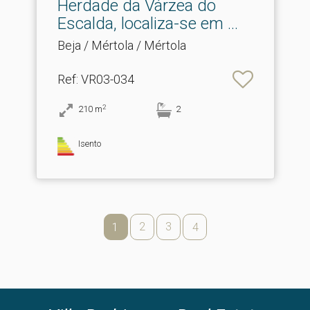
Herdade da Várzea do
Escalda, localiza-se em .​..
Beja / Mértola / Mértola
Ref
: VR03-034
2
210
m
2
Isento
2
3
1
4